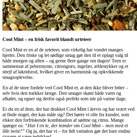
Cool Mint – en frisk favorit blandt urteteer
Cool Mint er en af de urteteer, som virkelig har vundet manges
hjerter. Den friske og let sødlige smag gør den til et oplagt valg til
både morgen og aften – og gerne flere gange om dagen! Teen er
sammensat af pebermynte, citrongræs, ingefær, æblestykker og et
strejf af lakridsrod, hvilket giver en harmonisk og opkvikkende
smagsoplevelse.
En af de store fordele ved Cool Mint er, at den ikke bliver bitter –
selv hvis den trækker længe. Den smager skønt både varm og
afkølet, og egner sig derfor også perfekt som iste på varme dage.
Er du en af dem, der har drukket Cool Mint i årevis og har svært ved
at finde noget, der kan måle sig? Det hører vi ofte fra kunder, som
elsker den forfriskende kombination af sødme og citrus. Mange
spørger os:
“Har I en te, der minder om Cool Mint – men med et
lille twist?”
Og ja, det har vi – for lidt variation gør det bare endnu
sjovere at være tedrikker!